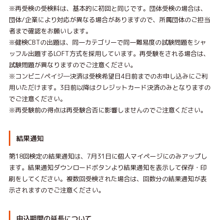
※再受検の受検料は、基本的に初回と同じです。団体受検の場合は、
団体/企業により対応が異なる場合がありますので、所属団体のご担当
者まで確認をお願いします。
※健検CBTの出題は、同一カテゴリーで同一難易度の試験問題をシャ
ッフル出題するLOFT方式を採用しています。再受験をされる場合は、
試験問題が異なりますのでご注意ください。
※コンビニ/ペイジ―決済は受検希望日4日前までのお申し込みにご利
用いただけます。3日前以降はクレジットカード決済のみとなりますの
でご注意ください。
※再受験前の得点は再受験合否に影響しませんのでご注意ください。
結果通知
第18回検定の結果通知は、7月31日に個人マイページにのみアップし
ます。結果通知ダウンロードボタンより結果通知を表示して保存・印
刷をしてください。複数回受検された場合は、回数分の結果通知が表
示されますのでご注意ください。
申込期間の延長について