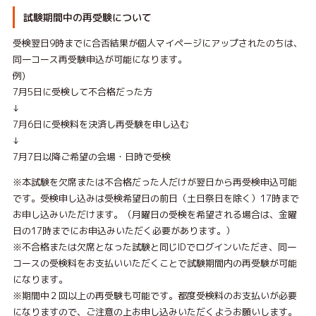
試験期間中の再受験について
受検翌日9時までに合否結果が個人マイページにアップされたのちは、
同一コース再受験申込が可能になります。
例)
7月5日に受検して不合格だった方
↓
7月6日に受検料を決済し再受験を申し込む
↓
7月7日以降ご希望の会場・日時で受検
※本試験を欠席または不合格だった人だけが翌日から再受検申込可能
です。受検申し込みは受検希望日の前日（土日祭日を除く）17時まで
お申し込みいただけます。（月曜日の受検を希望される場合は、金曜
日の17時までにお申込みいただく必要があります。）
※不合格または欠席となった試験と同じIDでログインいただき、同一
コースの受検料をお支払いいただくことで試験期間内の再受験が可能
になります。
※期間中２回以上の再受験も可能です。都度受検料のお支払いが必要
になりますので、ご注意の上お申し込みいただくようお願いします。