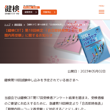
MENU
資格更新
受験申込
トップ
最新情報
【健検CBT】第18回検定 「合否即時発表」と「期間内再受験」に関するお知らせ
【健検CBT】第18回検定 「合否即時発表」と「期
間内再受験」に関するお知らせ
公開日：2023年05月02日
健検第18回試験申し込みを予定されている皆さまへ
当協会では健検CBT第17回受検者アンケート結果を踏まえ、受検者様
のご要望にお応えするために、急遽第18回検定より「合否即時発表」
「期間内同一コース再受験」に対応することにしました。