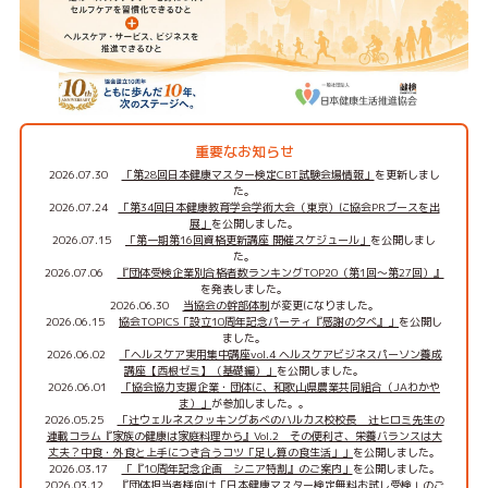
重要なお知らせ
2026.07.30
「第28回日本健康マスター検定CBT試験会場情報」
を更新しまし
た。
2026.07.24
「第34回日本健康教育学会学術大会（東京）に協会PRブースを出
展」
を公開しました。
2026.07.15
「第一期第16回資格更新講座 開催スケジュール」
を公開しまし
た。
2026.07.06
『団体受検企業別合格者数ランキングTOP20（第1回～第27回）』
を発表しました。
2026.06.30
当協会の幹部体制
が変更になりました。
2026.06.15
協会TOPICS「設立10周年記念パーティ『感謝の夕べ』」
を公開し
ました。
2026.06.02
「ヘルスケア実用集中講座vol.4 ヘルスケアビジネスパーソン養成
講座【西根ゼミ】（基礎編）」
を公開しました。
2026.06.01
「協会協力支援企業・団体に、和歌山県農業共同組合（JAわかや
ま）」
が参加しました。。
2026.05.25
「辻ウェルネスクッキングあべのハルカス校校長 辻ヒロミ先生の
連載コラム『家族の健康は家庭料理から』Vol.2 その便利さ、栄養バランスは大
丈夫？中食・外食と上手につき合うコツ「足し算の食生活」」
を公開しました。
2026.03.17
「『10周年記念企画 シニア特割』のご案内」
を公開しました。
2026.03.12
『団体担当者様向け「日本健康マスター検定無料お試し受検」のご