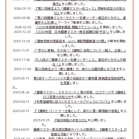
案内』
を公開しました。
2026.03.10
『第27回検定より「健康マスターⓇコース」受検料改定のお知ら
せ』
を公開しました。
2026.03.08
「第25回健康マスターセミナー(名誉リーダー渡辺めぐみさん、進
藤学さん共演)」
アーカイブ動画を公開しました。
2026.02.02
「2026年度資格更新講座 開催スケジュール」
を更新しました。
2025.12.23
「2026年度 日本健康マスター検定試験日程(予定)」
を公開しま
した。
2025.12.02
「健検受検対策副読本 with 演習問題厳選100問」
の販売を開始
しました。
2025.11.07
「"学びと資格、その先へ”【健検】活用について（個人、企業）」
を公開しました。
2025.11.06
『6人目の「健康マスター名誉リーダー」に、渡辺めぐみさんが就
任！』
を公開しました。
2025.11.04
第26回検定より〈歌と健康〉が、新たに出題対象となります
を公
開しました。
2025.09.17
第3回オープンバッジ大賞で当協会が「優秀賞 資格認定団体部門」
を受賞
しまし
た
2025.06.26
「健康マスター・エキスパート」等の呼称・ロゴマークや【健検】
ロゴ変更のお知らせ
を公開しました。
2025.04.17
『会員登録時に記入いただくメールアドレスについて』
を公開しま
した。
2025.03.31
『【健検】パートナー企業として、新たに第一興商様が参画』
を公
開しました。
2025.03.25
『協会移転のお知らせ』
を公開しまし
た。
2024.04.01
健康マスター普及認定講師タイトルの取得が、【健康マスター】の
皆様も可能
となりました。
2023.06.14
6/6発表・政府「骨太の方針」で「オープンバッジの推奨」が盛り