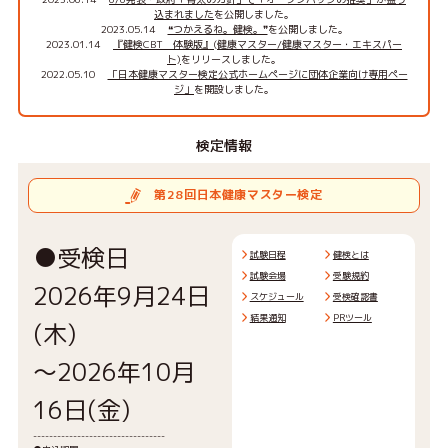
込まれました
を公開しました。
2023.05.14
❝つかえるね。健検。❞
を公開しました。
2023.01.14
『健検CBT 体験版』(健康マスター/健康マスター・エキスパー
ト)
をリリースしました。
2022.05.10
「日本健康マスター検定公式ホームページに団体企業向け専用ペー
ジ」
を開設しました。
検定情報
第28回日本健康マスター検定
●受検日
試験日程
健検とは
試験会場
受験規約
2026年9月24日
スケジュール
受検確認書
結果通知
PRツール
(木)
～2026年10月
16日(金)
---------------------------------