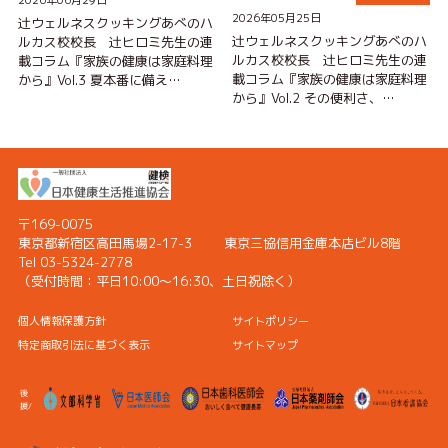
2026年05月25日
辻ウェルネスクッキングあべのハ
辻ウェルネスクッキングあべのハ
ルカス校校長 辻ヒロミ先生の連
ルカス校校長 辻ヒロミ先生の連
載コラム『家族の健康は家庭料理
載コラム『家族の健康は家庭料理
から』Vol.3 夏本番に備え…
から』Vol.2 その便利さ、…
〒169-0075
東京都新宿区高田馬場2-17-3
東京三協信用金庫本店ビル8階
Tel 03-5324-2778
（受付時間：
平日10:00〜16:30、土日祝除く）
個人情報保護方針
サイトポリシー
特定商取引法に基づく表示
サイトマップ
後
援/