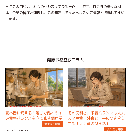
当協会の目的は「社会のヘルスリテラシー向上」です、協会外の様々な団
体・企業の皆様と連携し、この趣旨にそったヘルスケア情報を掲載してまい
ります。
健康お役立ちコラム
夏本番に備える！暑さで乱れやす
その便利さ、栄養バランスは大丈
い食事バランスを立て直す調理学
夫？中食・外食と上手につき合う
コツ「足し算の食生活」
食生活と健康
食生活と健康
2026年06月29日