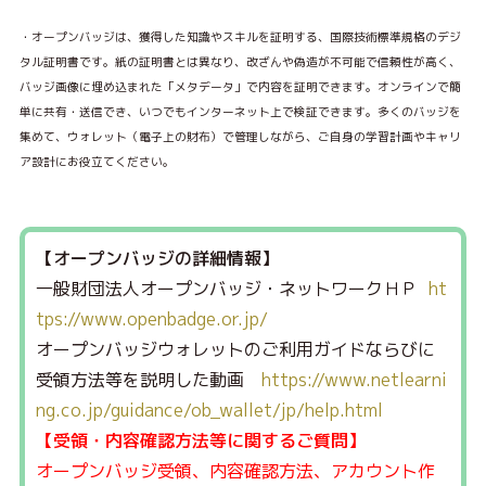
・オープンバッジ
は、獲得した知識やスキルを証明する、国際技術標準規格のデジ
タル証明書です。
紙の証明書とは異なり、改ざんや偽造が不可能で信頼性が高く、
バッジ画像に埋め込まれた「メタデータ」で内容を証明できます。オンラインで簡
単に共有・送信でき、いつでもインターネット上で検証できます。
多くのバッジを
集めて、ウォレット（電子上の財布）で管理しながら、ご自身の学習計画やキャリ
ア設計にお役立てください。
【オープンバッジの詳細情報】
一般財団法人オープンバッジ・ネットワークＨＰ
ht
tps://www.openbadge.or.jp/
オープンバッジウォレットのご利用ガイドならびに
受領方法等を説明した動画
https://www.netlearni
ng.co.jp/guidance/ob_wallet/jp/help.html
【受領・内容確認方法等に関するご質問】
オープンバッジ受領、内容確認方法、アカウント作