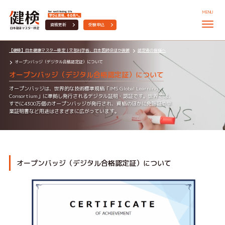
MENU
資格更新
受験申込
【健検】日本健康マスター検定｜文部科学省、日本医師会ほか後援
認定者の皆様へ
オープンバッジ（デジタル合格認定証）について
オープンバッジ（デジタル合格認定証）について
オープンバッジは、世界的な技術標準規格「IMS Global Learning
Consortium」に準拠し発行されるデジタル証明・認証です。世界では、
すでに4300万個のオープンバッジが発行され、資格のほかに免許証や卒
業証明書など用途はさまざまに広がっています。
オープンバッジ（デジタル合格認定証）について