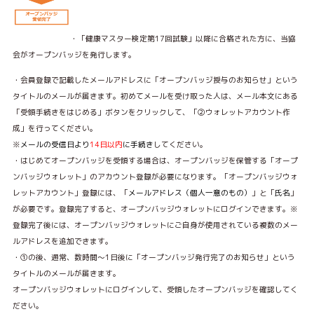
・「健康マスター検定第17回試験」以降に合格された方に、当協
会がオープンバッジを発行します。
・会員登録で記載したメールアドレスに
「オープンバッジ授与のお知らせ」
という
タイトルのメールが届きます。初めてメールを受け取った人は、メール本文にある
「受領手続きをはじめる」ボタンをクリックして、「②ウォレットアカウント作
成」を行ってください。
※
メールの受信日より
14日以内
に手続き
してください。
・はじめてオープンバッジを受領する場合は、オープンバッジを保管する
「オープ
ンバッジウォレット」
のアカウント登録が必要になります。「オープンバッジウォ
レットアカウント」登録には、
「
メールアドレス（個人一意のもの）
」と「
氏名
」
が必要です。登録完了すると、オープンバッジウォレットにログインできます。
※
登録完了後には、オープンバッジウォレットにご自身が使用されている複数のメー
ルアドレスを追加できます。
・①の後、通常、数時間～1日後に
「オープンバッジ発行完了のお知らせ」
という
タイトルのメールが届きます。
オープンバッジウォレットにログインして、受領したオープンバッジを確認してく
ださい。