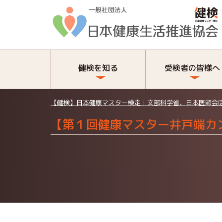
健検を知る
受検者の皆様へ
【健検】日本健康マスター検定｜文部科学省、日本医師会
【第１回健康マスター井戸端カ