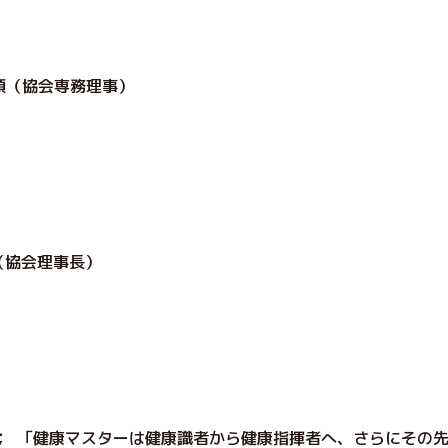
島 順（協会専務理事）
泰夫（協会理事長）
； ｢健康マスターは健康識者から健康指揮者へ、さらにその