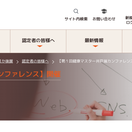
新
サイト内検索
お問い合わせ
ロ
認定者の皆様へ
最新情報
ほか後援
認定者の皆様へ
【第１回健康マスター井戸端カンファレン
ンファレンス】開催