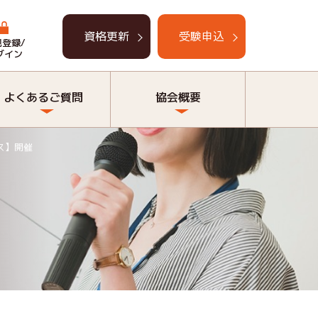
資格更新
受験申込
規登録/
グイン
よくあるご質問
協会概要
ス】開催