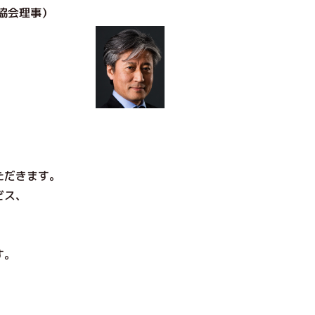
協会理事）
ただ
きます。
ビス、
す。