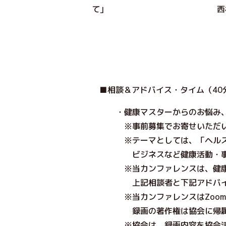
て｣
西
■
相談＆アドバイス・タイム（40
・健康マスターからのお悩み、
※事前募集でお寄せいただいたも
※テーマとしては、「ヘルスリ
ビジネスなど
健康活動・
※当カンファレンスは、健康マ
上記相談者と下記アドバイザー
※当カンファレンスはZoomを
録画の著作権は協会に帰属す
※協会は、録画内容を協会活動