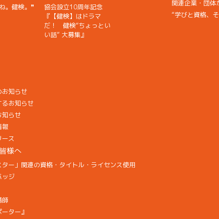
関連企業・団体からの
ね。健検。❞
協会設立10周年記念
“学びと資格、
『【健検】はドラマ
だ！ 健検“ちょっとい
い話” 大募集』
のお知らせ
するお知らせ
お知らせ
情報
リース
皆様へ
スター」関連の資格・タイトル・ライセンス使用
バッジ
講師
ポーター』