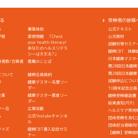
る
受検者の皆様
る
事業体制
公式テキスト
学習
演習問題 「Check
公式教材
your health literacy!
試験対策セミナ
あなたのヘルスリテラ
健検CBT 体験
シーは大丈夫?」
日本健康マスタ
検者数/合格者
推薦のことば
第28回日本健
第28回日本健
について
健検会員規約
試験申込につい
声
健康マスター名誉リー
ダー
10周年記念企
企業
健康マスター推進リー
健検受検確認書
ダー
結果通知(PDF)
ター会
広報活動
ヘルスケア実用
ム
公式Youtubeチャンネ
団体受検を含む
ル
団体担当者様向
クイズ
健検CBT導入記念セミ
【健検】受検説
ナー