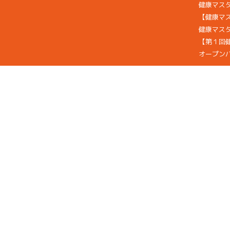
健康マス
【健康マ
健康マスタ
【第１回
オープン
協会概要
主催者挨
法人概要
幹部一覧
TOPICS
後
援/