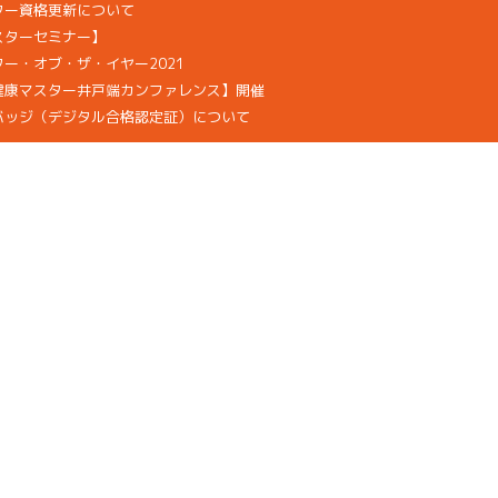
ター資格更新について
スターセミナー】
ー・オブ・ザ・イヤー2021
健康マスター井戸端カンファレンス】開催
バッジ（デジタル合格認定証）について
拶
当協会は、プライバシーマーク
全国検定振興機構