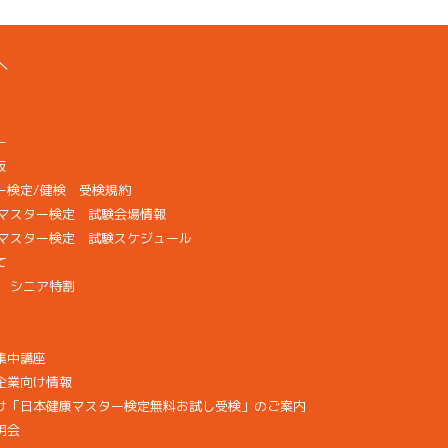
へ
ー
版
ー検定/健検 受検規約
検マスター検定 試験会場情報
康マスター検定 試験スケジュール
て
画 シニア特割
集中講座
企業向け情報
け「日本健康マスター検定無料お試し受検」のご案内
明会