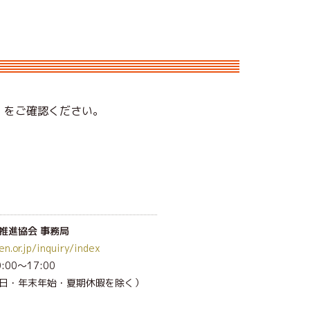
」をご確認ください。
推進協会 事務局
en.or.jp/inquiry/index
00～17:00
日・年末年始
・夏期休暇を除く
）