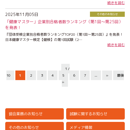
続きを読む
2025年11月05日
その他のお知らせ
「健康マスター」企業別合格者数ランキング（第1回〜第25回）
を発表！
『団体受検企業別合格者数ランキングTOP20（第1回～第25回）』を発表！
日本健康マスター検定【健検】の第1回試験（2…
続きを読む
1 /
10
1
2
3
4
5
6
7
...
»
最後
»
協会業務のお知らせ
試験に関するお知らせ
その他のお知らせ
メディア情報