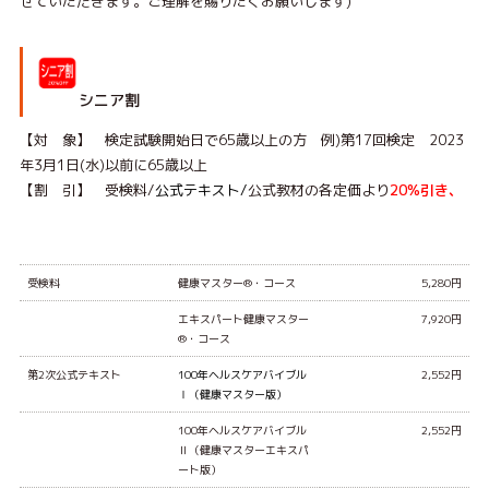
せていただきます。ご理解を賜りたくお願いします)
シニア割
【対 象】 検定試験開始日で65歳以上の方 例)第17回検定 2023
年3月1日(水)以前に65歳以上
【割 引】 受検料/
公式テキスト/
公式教材の各定価より
20%引き、
受検料
健康マスター®・コース
5,280円
エキスパート健康マスター
7,920円
®・コース
第2次公式テキスト
100年ヘルスケアバイブル
2,552円
Ⅰ（健康マスター版）
100年ヘルスケアバイブル
2,552円
Ⅱ（健康マスターエキスパ
ート版）