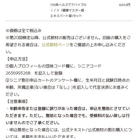
100年ヘルスケアバイブル
4,664円
Ⅰ／Ⅱ（健康マスター版・
エキスパート版)セット
※価格は全て税込み
※第20回検定以降、公式教材の販売はございません。旧版の購入をご
希望される場合は、
公式教材ページ
をご確認の上お申し込みくださ
い。
【申込方法】
①個人プロフィールの団体コード欄に、シニアコード
2636993268 を記入して登録
②シニア割引申込カートのアンケート欄に、生年月日と試験日時点の
年齢、所属企業(ない場合は「なし」)を記入して代金決済にお進みく
ださい。
【注意事項】
・
年齢申告または登録に誤りがあった場合は、申込を無効とさせてい
ただきます。ただし、無効となった場合でも、受検料の払い戻しは行
いませんのでご了承ください。
・申込無効となった場合には、公式テキスト/公式教材の割引購入につ
いては、差額をお支払いいただきます。