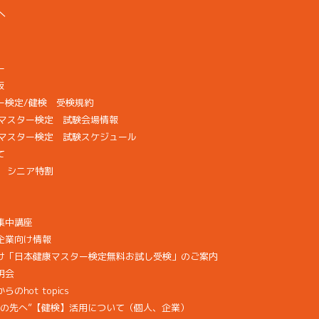
へ
ー
版
ー検定/健検 受検規約
検マスター検定 試験会場情報
康マスター検定 試験スケジュール
て
画 シニア特割
集中講座
企業向け情報
け「日本健康マスター検定無料お試し受検」のご案内
明会
hot topics
その先へ”【健検】活用について（個人、企業）