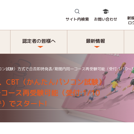
新
サイト内検索
お問い合わせ
ロ
認定者の皆様へ
最新情報
試験）方式で合否即時発表/期間内同一コース再受験可能（受付:1/10～3/11
、CBT（かんたんパソコン試験）
コース再受験可能（受付:1/10
まで）でスタート!