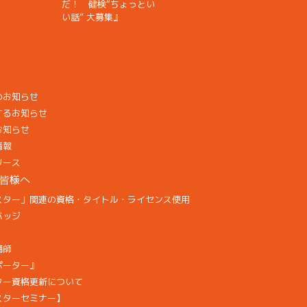
だ！ 健検“ちょっとい
い話” 大募集』
のお知らせ
するお知らせ
お知らせ
情報
リース
皆様へ
スター」関連の資格・タイトル・ライセンス使用
バッジ
講師
ポーター』
ター資格更新について
スターセミナー】