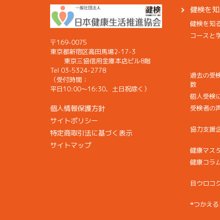
健検を知
健検を知
コースと
〒169-0075
東京都新宿区高田馬場2-17-3
東京三協信用金庫本店ビル8階
Tel 03-5324-2778
過去の受
（受付時間：
数
平日10:00〜16:30、土日祝除く）
個人受検
個人情報保護方針
受検者の
サイトポリシー
協力支援
特定商取引法に基づく表示
サイトマップ
健康マス
健康コラ
目ウロコ
❝つかえる