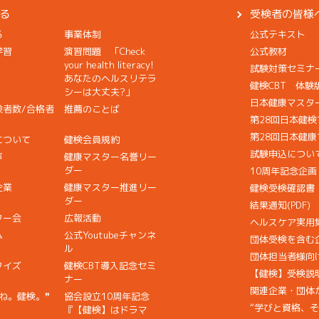
る
受検者の皆様
る
事業体制
公式テキスト
学習
演習問題 「Check
公式教材
your health literacy!
試験対策セミナ
あなたのヘルスリテラ
健検CBT 体験
シーは大丈夫?」
日本健康マスタ
検者数/合格者
推薦のことば
第28回日本健
第28回日本健
について
健検会員規約
試験申込につい
声
健康マスター名誉リー
ダー
10周年記念企
企業
健康マスター推進リー
健検受検確認書
ダー
結果通知(PDF)
ター会
広報活動
ヘルスケア実用
ム
公式Youtubeチャンネ
団体受検を含む
ル
団体担当者様向
クイズ
健検CBT導入記念セミ
【健検】受検説
ナー
関連企業・団体からの
ね。健検。❞
協会設立10周年記念
“学びと資格、
『【健検】はドラマ