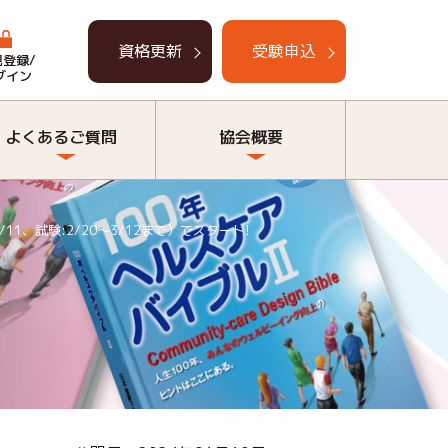
資格更新
受験申込
規登録/
グイン
よくあるご質問
協会概要
、試験:2/20～3/12まで）でスタート!