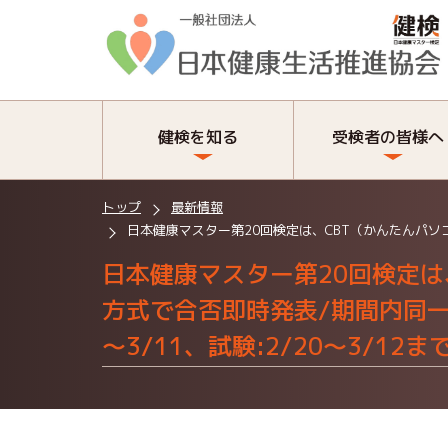
健検を知る
受検者の皆様へ
トップ
最新情報
日本健康マスター第20回検定は、CBT（かんたんパソコン
日本健康マスター第20回検定は
方式で合否即時発表/期間内同一
～3/11、試験:2/20～3/12