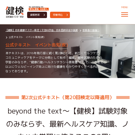
MENU
資格更新
受験申込
【健検】日本健康マスター検定｜文部科学省、日本医師会ほか後援
受検者の皆様へ
公式テキスト イベント告知(仮)
公式テキスト イベント告知(仮)
本テキストは、2016年発行版に続く第2弾として、新たにセルフケア、
コミュニティケアをテーマに分冊として制作・編集。健検試験のための
学習のみならず、“健康行動/ヘルスリテラシー啓発書”として、これまで
以上にウェルビーイング向上に向けた健康をわかりやすく学べる内容と
なっております。
（第20回検定以降適用）
第2次公式テキスト
beyond the text
～【健検】試験対象
のみならず、最新ヘルスケア知識、ノ