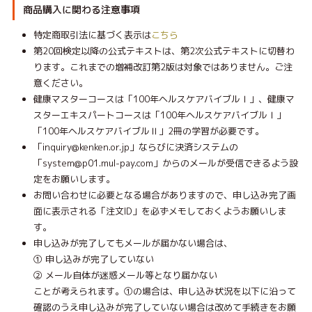
商品購入に関わる注意事項
特定商取引法に基づく表示は
こちら
第20回検定以降の公式テキストは、第2次公式テキストに切替わ
ります。これまでの増補改訂第2版は対象ではありません。ご注
意ください。
健康マスターコースは「100年ヘルスケアバイブルⅠ」、健康マ
スターエキスパートコースは「100年ヘルスケアバイブルⅠ」
「100年ヘルスケアバイブルⅡ」2冊の学習が必要です。
「inquiry@kenken.or.jp」ならびに決済システムの
「system@p01.mul-pay.com」からのメールが受信できるよう設
定をお願いします。
お問い合わせに必要となる場合がありますので、申し込み完了画
面に表示される「注文ID」を必ずメモしておくようお願いしま
す。
申し込みが完了してもメールが届かない場合は、
① 申し込みが完了していない
② メール自体が迷惑メール等となり届かない
ことが考えられます。①の場合は、申し込み状況を以下に沿って
確認のうえ申し込みが完了していない場合は改めて手続きをお願