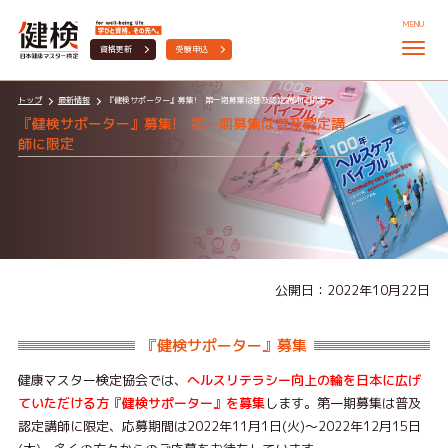
MENU
資格更新
受験申込
トップ
最新情報
『健検サポーター』募集! 第一期募集は普及認定講師に限定
『健検サポーター』募集! 第一期募集は普及認定講
師に限定
公開日：2022年10月22日
『健検サポーター』募集
健康マスター検定協会では、
へルスリテラシー向上の輪を日本に広げ
ていただける方『健検サポーター』を募集
します。第一期募集は普及
認定講師に限定、応募期間は2022年11月1日(火)～2022年12月15日