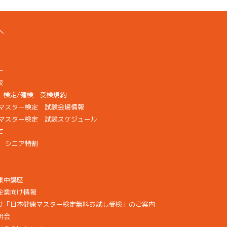
へ
ー
版
ー検定/健検 受検規約
検マスター検定 試験会場情報
康マスター検定 試験スケジュール
て
画 シニア特割
集中講座
企業向け情報
け「日本健康マスター検定無料お試し受検」のご案内
明会