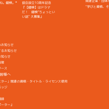
関連企業・団体からの
ね。健検。❞
協会設立10周年記念
“学びと資格、
『【健検】はドラマ
だ！ 健検“ちょっとい
い話” 大募集』
のお知らせ
するお知らせ
お知らせ
情報
リース
皆様へ
スター」関連の資格・タイトル・ライセンス使用
バッジ
講師
ポーター』