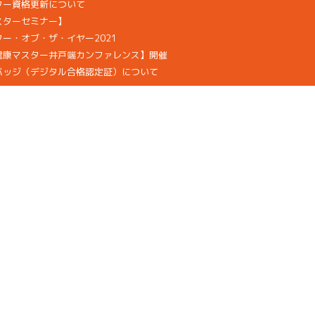
ター資格更新について
スターセミナー】
ー・オブ・ザ・イヤー2021
健康マスター井戸端カンファレンス】開催
バッジ（デジタル合格認定証）について
拶
当協会は、プライバシーマーク
全国検定振興機構
付与事業者です（登録番号 17003312）
検定試験第三者評価を受