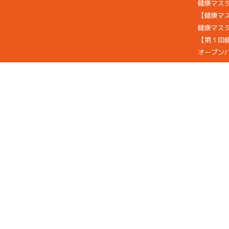
健康マス
【健康マ
健康マスタ
【第１回
オープン
協会概要
主催者挨
法人概要
幹部一覧
TOPICS
後
援/