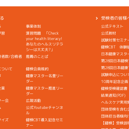
る
受検者の皆様
る
事業体制
公式テキスト
学習
演習問題 「Check
公式教材
your health literacy!
試験対策セミナ
あなたのヘルスリテラ
健検CBT 体験
シーは大丈夫?」
日本健康マスタ
検者数/合格者
推薦のことば
第28回日本健
第28回日本健
について
健検会員規約
試験申込につい
声
健康マスター名誉リー
ダー
10周年記念企
企業
健康マスター推進リー
健検受検確認書
ダー
結果通知(PDF)
ター会
広報活動
ヘルスケア実用
ム
公式Youtubeチャンネ
団体受検を含む
ル
団体担当者様向
クイズ
健検CBT導入記念セミ
【健検】受検説
ナー