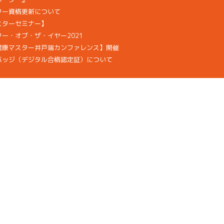
ター資格更新について
スターセミナー】
ー・オブ・ザ・イヤー2021
健康マスター井戸端カンファレンス】開催
バッジ（デジタル合格認定証）について
拶
当協会は、プライバシーマーク
全国検定振興機構