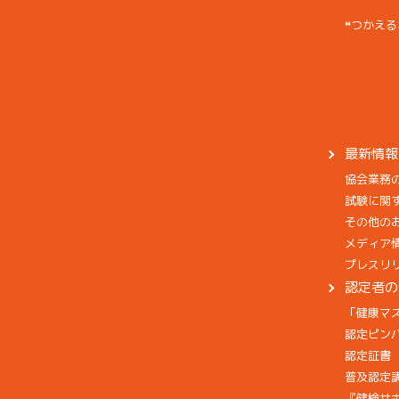
❝つかえる
最新情報
協会業務
試験に関
その他の
メディア
プレスリ
認定者の
「健康マ
認定ピン
認定証書
普及認定
『健検サ