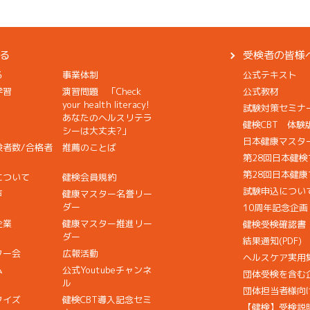
る
受検者の皆様
る
事業体制
公式テキスト
学習
演習問題 「Check
公式教材
your health literacy!
試験対策セミナ
あなたのヘルスリテラ
健検CBT 体験
シーは大丈夫?」
日本健康マスタ
検者数/合格者
推薦のことば
第28回日本健
第28回日本健
について
健検会員規約
試験申込につい
声
健康マスター名誉リー
ダー
10周年記念企
企業
健康マスター推進リー
健検受検確認書
ダー
結果通知(PDF)
ター会
広報活動
ヘルスケア実用
ム
公式Youtubeチャンネ
団体受検を含む
ル
団体担当者様向
クイズ
健検CBT導入記念セミ
【健検】受検説