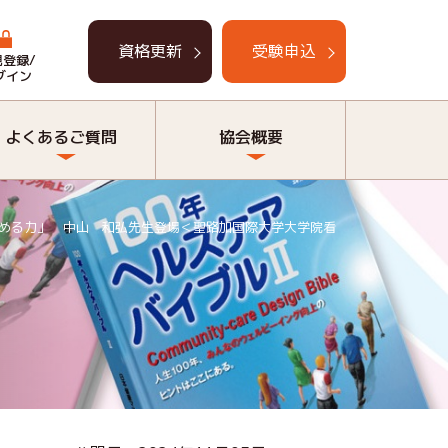
資格更新
受験申込
規登録/
グイン
よくあるご質問
協会概要
決める力」 中山 和弘先生登場＜聖路加国際大学大学院看