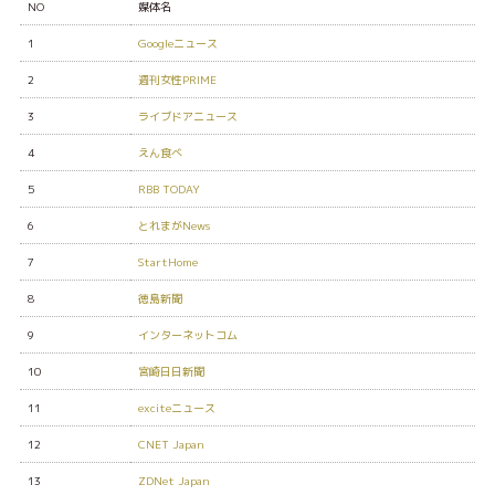
NO
媒体名
1
Googleニュース
2
週刊女性PRIME
3
ライブドアニュース
4
えん食べ
5
RBB TODAY
6
とれまがNews
7
StartHome
8
徳島新聞
9
インターネットコム
10
宮崎日日新聞
11
exciteニュース
12
CNET Japan
13
ZDNet Japan