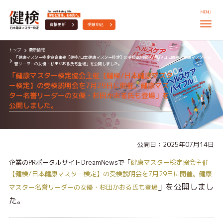
MENU
資格更新
受験申込
トップ
最新情報
「健康マスター検定協会主催【健検/日本健康マスター検定】の受検説明会を7月29日に開催。健康マスター名
誉リーダーの女優・杉田かおる氏も登場」を公開しました。
「健康マスター検定協会主催【健検/日本健康マスタ
ー検定】の受検説明会を7月29日に開催。健康マス
ター名誉リーダーの女優・杉田かおる氏も登場」を
公開しました。
公開日：2025年07月14日
企業のPRポータルサイトDreamNewsで「
健康マスター検定協会主催
【健検/日本健康マスター検定】の受検説明会を7月29日に開催。健康
」を公開しまし
マスター名誉リーダーの女優・杉田かおる氏も登場
た。