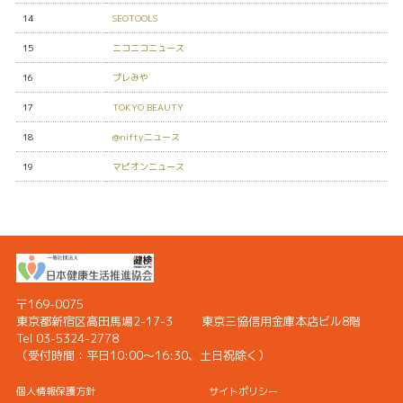
14
SEOTOOLS
15
ニコニコニュース
16
プレみや
17
TOKYO BEAUTY
18
@niftyニュース
19
マピオンニュース
〒169-0075
東京都新宿区高田馬場2-17-3
東京三協信用金庫本店ビル8階
Tel 03-5324-2778
（受付時間：
平日10:00〜16:30、土日祝除く）
個人情報保護方針
サイトポリシー