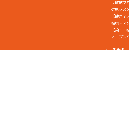
『健検サ
健康マス
【健康マ
健康マスタ
【第１回
オープン
協会概要
主催者挨
法人概要
幹部一覧
TOPICS
後
援/