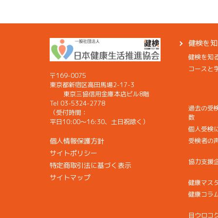
健検を知
健検を知
コースと
〒169-0075
東京都新宿区高田馬場2-17-3
東京三協信用金庫本店ビル8階
Tel 03-5324-2778
過去の受
（受付時間：
数
平日10:00〜16:30、土日祝除く）
個人受検
個人情報保護方針
受検者の
サイトポリシー
協力支援
特定商取引法に基づく表示
サイトマップ
健康マス
健康コラ
目ウロコ