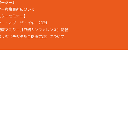
ポーター』
ター資格更新について
スターセミナー】
ー・オブ・ザ・イヤー2021
健康マスター井戸端カンファレンス】開催
バッジ（デジタル合格認定証）について
拶