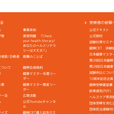
る
受検者の皆様
る
事業体制
公式テキスト
学習
演習問題 「Check
公式教材
your health literacy!
試験対策セミナ
あなたのヘルスリテラ
健検CBT 体験
シーは大丈夫?」
日本健康マスタ
検者数/合格者
推薦のことば
第28回日本健
第28回日本健
について
健検会員規約
試験申込につい
声
健康マスター名誉リー
ダー
10周年記念企
企業
健康マスター推進リー
健検受検確認書
ダー
結果通知(PDF)
ター会
広報活動
ヘルスケア実用
ム
公式Youtubeチャンネ
団体受検を含む
ル
団体担当者様向
クイズ
健検CBT導入記念セミ