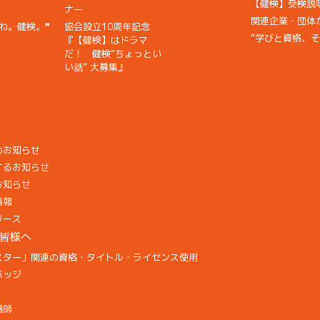
【健検】受検説
ナー
関連企業・団体からの
ね。健検。❞
協会設立10周年記念
“学びと資格、
『【健検】はドラマ
だ！ 健検“ちょっとい
い話” 大募集』
のお知らせ
するお知らせ
お知らせ
情報
リース
皆様へ
スター」関連の資格・タイトル・ライセンス使用
バッジ
講師