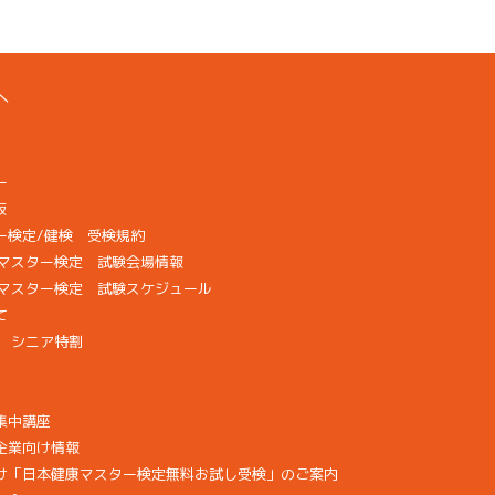
へ
ー
版
ー検定/健検 受検規約
検マスター検定 試験会場情報
康マスター検定 試験スケジュール
て
画 シニア特割
集中講座
企業向け情報
け「日本健康マスター検定無料お試し受検」のご案内