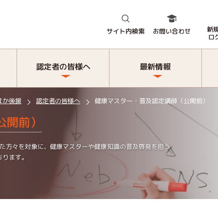
新
サイト内検索
お問い合わせ
ロ
認定者の皆様へ
最新情報
ほか後援
認定者の皆様へ
健康マスター・普及認定講師（公開前）
公開前）
れた方々を対象に、健康マスターや健康知識の普及啓発を担う
おります。