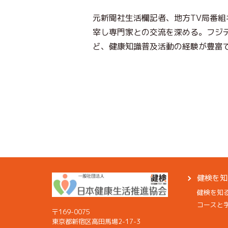
元新聞社生活欄記者、地方TV局番
宰し専門家との交流を深める。フジ
ど、健康知識普及活動の経験が豊富
健検を知
健検を知
コースと
〒169-0075
東京都新宿区高田馬場2-17-3