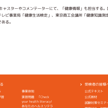
組キャスターやコメンテーターにて、「健康情報」も担当する。
テレビ事業局「健康生活検定」、東京商工会議所「健康知識測
である。
る
受検者の皆様
る
事業体制
公式テキスト
学習
演習問題 「Check
公式教材
your health literacy!
試験対策セミナ
あなたのヘルスリテラ