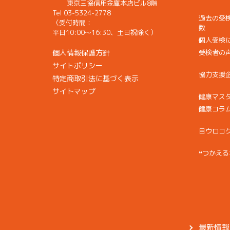
東京三協信用金庫本店ビル8階
Tel 03-5324-2778
過去の受
（受付時間：
数
平日10:00〜16:30、土日祝除く）
個人受検
個人情報保護方針
受検者の
サイトポリシー
協力支援
特定商取引法に基づく表示
サイトマップ
健康マス
健康コラ
目ウロコ
❝つかえる
最新情報