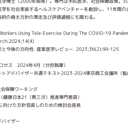
学博士（2000年取得）。専門は予防医学、社会保障政策。3
学を社会実装するヘルスケアベンチャーを創設し、11年間の企
政府の骨太方針の策定及び評価過程にも関わる。
rkers Using Tele-Exercise During The COVID-19 Pandemic
arch.2024;14(4)
の方向性. 産業医学レビュー. 2023;36(2):99-125
ロセス 2024年4月（分担執筆）
トアドバイザー共通テキスト2023-2024東京商工会議所（監
社会保障ワーキング
（健康日本21（第三次）推進専門委員）
画に向けた方針見直しのための検討会座長
ドバイザー