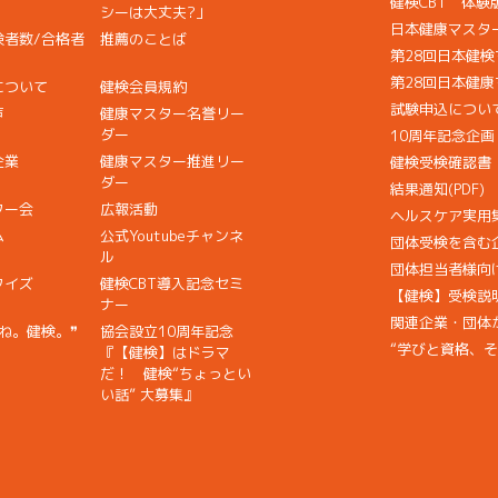
健検CBT 体験
シーは大丈夫?」
日本健康マスタ
検者数/合格者
推薦のことば
第28回日本健
第28回日本健
について
健検会員規約
試験申込につい
声
健康マスター名誉リー
ダー
10周年記念企
企業
健康マスター推進リー
健検受検確認書
ダー
結果通知(PDF)
ター会
広報活動
ヘルスケア実用
ム
公式Youtubeチャンネ
団体受検を含む
ル
団体担当者様向
クイズ
健検CBT導入記念セミ
【健検】受検説
ナー
関連企業・団体からの
ね。健検。❞
協会設立10周年記念
“学びと資格、
『【健検】はドラマ
だ！ 健検“ちょっとい
い話” 大募集』