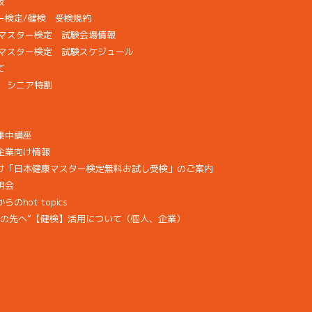
版
ー検定/健検 受検規約
検マスター検定 試験会場情報
康マスター検定 試験スケジュール
て
画 シニア特割
集中講座
企業向け情報
け「日本健康マスター検定無料お試し受検」のご案内
明会
hot topics
その先へ”【健検】活用について（個人、企業）