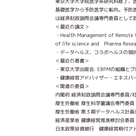
東京大学大学院医学系研究科修了、医
基礎医学から予防医学に転向。予防医
は経済財政諮問会議専門委員として
＜最近の論文＞
・Health Management of Remote Wo
of life science and Pharma Rese
・データヘルス、コラボヘルスの現状と今後
＜最近の著書＞
・東京大学出版会. EBPMの組織とプ
・健康経営アドバイザー・エキスパー
＜関連の委員＞
内閣府 経済財政諮問会議専門委員/
厚生労働省 厚生科学審議会専門委員
厚生労働省 第３期データヘルス計
経済産業省 健康経営推進検討会委員
日本政策投資銀行 健康経営格付ア