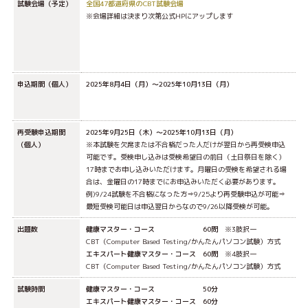
試験会場（予定）
全国47都道府県のCBT試験会場
※会場詳細は決まり次第公式HPにアップします
申込期間（個人）
2025年8月4日（月）〜2025年10月13日（月）
再受験申込期間
2025年9月25日（木）〜2025年10月13日（月）
（個人）
※本試験を欠席または不合格だった人だけが翌日から再受検申込
可能です。受検申し込みは受検希望日の前日（土日祭日を除く）
17時までお申し込みいただけます。月曜日の受検を希望される場
合は、金曜日の17時までにお申込みいただく必要があります。
例)9/24試験を不合格になった方⇒9/25より再受験申込が可能⇒
最短受検可能日は申込翌日からなので9/26以降受検が可能。
出題数
健康マスター・コース 60問
※3肢択一
CBT（Computer Based Testing/かんたんパソコン試験）方式
エキスパート健康マスター・コース 60問
※4肢択一
CBT（Computer Based Testing/かんたんパソコン試験）方式
試験時間
健康マスター・コース 50分
エキスパート健康マスター・コース 60分