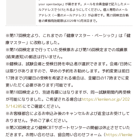
your openbadge」が届きます。メールを会員登録で記入したメー
ルアドレスでうけとれるようにしてください。個人専用のメール
アドレス（一意のメールアドレス）が必須です。第25回検定合格
者の資格有効期限は2029年10月末日まで。
※第17回検定より、これまでの「健康マスター・ベーシック」は「健
康マスター」に改称しました。
※第16回検定まで行っていた受検票および第16回検定までの成績票
(結果通知)の郵送は行いません。
※健検は、試験会場と受検日時を申込者が選択できます。会場/日時に
は限りがありますので、早めの予約をお勧めします。予約変更は前日
17時まで(月曜日の受検を希望される場合は、金曜日の17時までに変
更いただく必要があります)可能です。
※第18回検定より、別途有償にはなりますが、同一試験期間内再受検
が可能になりました。ご希望される場合は
https://kenken.or.jp/202
3/14285
にてご確認ください。
※お客様都合によるお申込み後のキャンセルおよび返金はお受けして
おりません。予めご了承ください。
※第20回検定より健検CBTサポートセンターの開催は休止させていた
だきます。お問い合わせは、協会問い合わせフォーム（
https://kenke