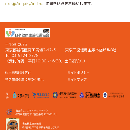
n.or.jp/inquiry/index
）に書き込みをお願いします。
〒169-0075
東京都新宿区高田馬場2-17-3
東京三協信用金庫本店ビル8階
Tel 03-5324-2778
（受付時間：
平日10:00〜16:30、土日祝除く）
個人情報保護方針
サイトポリシー
特定商取引法に基づく表示
サイトマップ
後
援/
当協会は、プライバシーマーク
付与事業者です（登録番号 17003312）
全国検定振興機構
検定試験第三者評価を受審しました