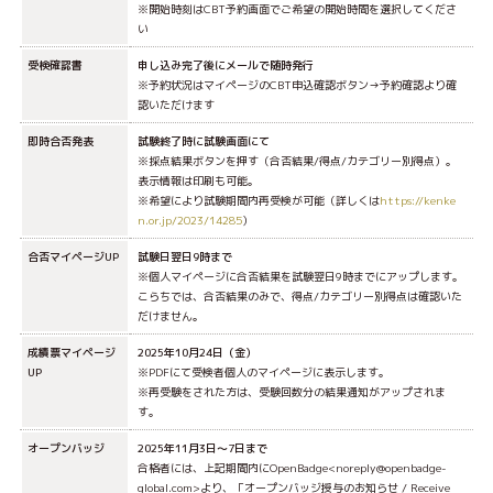
※開始時刻はCBT予約画面でご希望の開始時間を選択してくださ
い
受検確認書
申し込み完了後にメールで随時発行
※予約状況はマイページのCBT申込確認ボタン→予約確認より確
認いただけます
即時合否発表
試験終了時に試験画面にて
※採点結果ボタンを押す（合否結果/得点/カテゴリー別得点）。
表示情報は印刷も可能。
※希望により試験期間内再受検が可能（詳しくは
https://kenke
n.or.jp/2023/14285
）
合否マイページUP
試験日翌日9時まで
※個人マイページに合否結果を試験翌日9時までにアップします。
こらちでは、合否結果のみで、得点/カテゴリー別得点は確認いた
だけません。
成績票マイページ
2025年10月24日（金）
UP
※PDFにて受検者個人のマイページに表示します。
※再受験をされた方は、受験回数分の結果通知がアップされま
す。
オープンバッジ
2025年11月3日～7日まで
合格者には、上記期間内にOpenBadge<noreply@openbadge-
global.com>より、「オープンバッジ授与のお知らせ / Receive