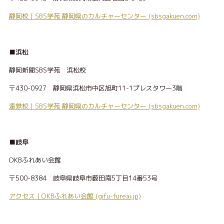
静岡校｜SBS学苑 静岡県のカルチャーセンター (sbsgakuen.com)
■浜松
静岡新聞SBS学苑 浜松校
〒430-0927 静岡県浜松市中区旭町11-1プレスタワー3階
遠鉄校｜SBS学苑 静岡県のカルチャーセンター (sbsgakuen.com)
■岐阜
OKBふれあい会館
〒500-8384 岐阜県岐阜市薮田南5丁目14番53号
アクセス｜OKBふれあい会館 (gifu-fureai.jp)