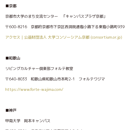
■京都
京都市大学のまち交流センター
「
キャンパスプラザ京都」
〒600-8216 京都府京都市下京区西洞院通塩小路下る東塩小路町939
アクセス | 公益財団法人 大学コンソーシアム京都 (consortium.or.jp)
■和歌山
リビングカルチャー倶楽部フォルテ教室
〒640-8033 和歌山県和歌山市本町2-1 フォルテワジマ
https://www.forte-wajima.com/
■神戸
甲南大学 岡本キャンパス