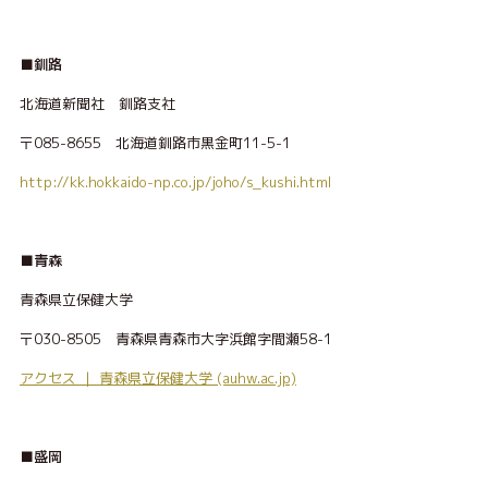
■釧路
北海道新聞社 釧路支社
〒085-8655 北海道釧路市黒金町11-5-1
http://kk.hokkaido-np.co.jp/joho/s_kushi.html
■青森
青森県立保健大学
〒030-8505 青森県青森市大字浜館字間瀬58-1
アクセス ｜ 青森県立保健大学 (auhw.ac.jp)
■盛岡