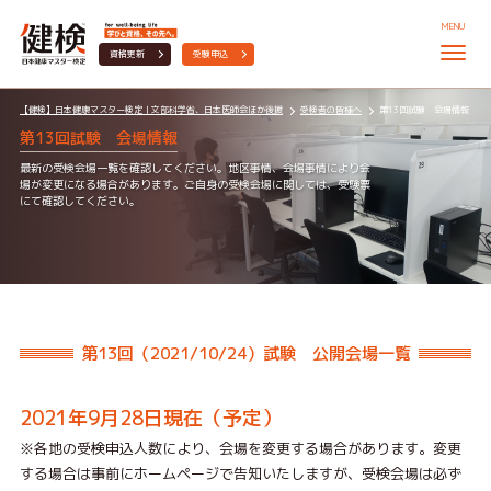
MENU
資格更新
受験申込
【健検】日本健康マスター検定｜文部科学省、日本医師会ほか後援
受検者の皆様へ
第13回試験 会場情報
第13回試験 会場情報
最新の受検会場一覧を確認してください。地区事情、会場事情により会
場が変更になる場合があります。ご自身の受検会場に関しては、受験票
にて確認してください。
第13回（2021/10/24）試験 公開会場一覧
2021年9月28日現在（予定）
※各地の受検申込人数により、会場を変更する場合があります。変更
する場合は事前にホームページで告知いたしますが、受検会場は必ず