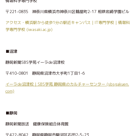
情報科学専門学校
〒221-0835 神奈川県横浜市神奈川区鶴屋町2-17 相鉄岩崎学園ビル
アクセス・横浜駅から徒歩1分の駅近キャンパス | IT専門学校 | 情報科
学専門学校 (iwasaki.ac.jp)
■沼津
静岡新聞SBS学苑イーラde沼津校
〒410-0801 静岡県沼津市大手町1丁目1-6
イーラde沼津校｜SBS学苑 静岡県のカルチャーセンター (sbsgakuen.
com)
■静岡
静岡新聞放送 健康保険組合体育館
〒422-8042 静岡県静岡市駿河区石田2-5-23