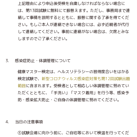
上記理由により申込後受検を自粛しなければならない場合に
は、第13回試験に無料にて振替えます。ただし、事務局まで連
絡して事情を説明するとともに、振替に関する了承を得てくだ
さい。もしご本人が連絡できない場合には、必ず近親者が代行
して連絡してください。事前に連絡がない場合は、欠席とみな
しますのでご了承ください。
3. 感染症防止・体調管理について
健康マスター検定は、ヘルスリテラシーの習得度合いをはかる
検定試験で、
新型コロナウィルス感染症対策も第12回試験出題
範囲
に含まれます。受検者として相応しい体調管理に努めてい
ただくとともに、「手洗い」「マスク着用」を行う等、感染予
防・感染拡大防止・ご自身の体調管理に努めてください。
4. 当日の注意事項
①試験会場に向かう前に、ご自宅等において検温を行ってくだ