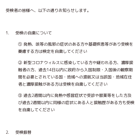
受検者の皆様へ、以下の通りお知らせします。
1. 受検の自粛について
① 発熱、咳等の風邪の症状のある方や基礎疾患等があり受検を
憂慮する方は検定を自粛してください
② 新型コロナウィルスに感染している方や疑われる方、濃厚接
触者の方、過去14日以内に政府から入国制限・入国後の観察期
間を必要とされている国・地域への渡航又は当該国・地域在住
者と濃厚接触がある方は受検を自粛してください
③ 過去2週間以内に発熱や感冒症状で受診や服薬等をした方及
び過去2週間以内に同様の症状にある人と接触歴がある方も受検
を自粛してください
2. 受検振替