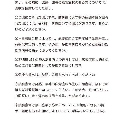
さい。その際に、発熱、咳等の風邪症状のある方については、
受検を自粛してください。
②会場にこられた場合でも、咳を繰り返す等の体調不良が見ら
れた場合には、受検中止をお願いする場合があります。あらか
じめご了承ください。
③当日試験会場によっては、必要に応じて非接触型体温計によ
る検温を実施します。その際、受検票をあらかじめご準備いた
だき係員の指示に従ってください。
④37.5度以上の熱のある方につきましては、感染症拡大防止の
ために必要な措置として受検をお断りします
⑤受検会場へは、時間に余裕をもってお越しください
⑥試験会場で発熱、咳等の自覚症状が生じた場合は、必ずその
旨を試験監督等へ申し出てください。この場合、その症状によ
り即座に中止・帰宅の指示をすることがあります。
⑦試験会場では、感染予防のため、マスク(無地に限る)の持
参・着用を必ずお願いします(マスクの貸与はいたしません)。