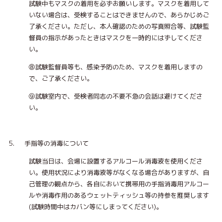
試験中もマスクの着用を必ずお願いします。マスクを着用して
いない場合は、受検することはできませんので、あらかじめご
了承ください。ただし、本人確認のための写真照合等、試験監
督員の指示があったときはマスクを一時的にはずしてくださ
い。
⑧試験監督員等も、感染予防のため、マスクを着用しますの
で、ご了承ください。
⑨試験室内で、受検者同志の不要不急の会話は避けてくださ
い。
5. 手指等の消毒について
試験当日は、会場に設置するアルコール消毒液を使用くださ
い。使用状況により消毒液等がなくなる場合がありますが、自
己管理の観点から、各自において携帯用の手指消毒用アルコー
ルや消毒作用のあるウェットティッシュ等の持参を推奨します
(試験時間中はカバン等にしまってください)。