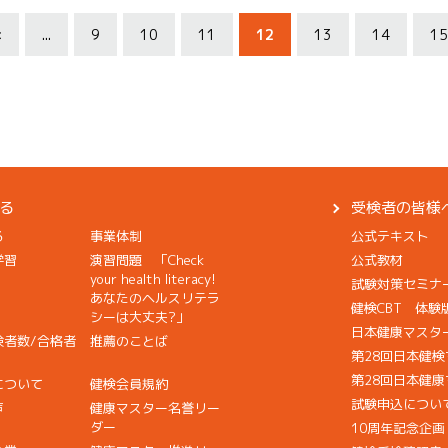
«
...
9
10
11
12
13
14
15
る
受検者の皆様
る
事業体制
公式テキスト
学習
演習問題 「Check
公式教材
your health literacy!
試験対策セミナ
あなたのヘルスリテラ
健検CBT 体験
シーは大丈夫?」
日本健康マスタ
検者数/合格者
推薦のことば
第28回日本健
第28回日本健
について
健検会員規約
試験申込につい
声
健康マスター名誉リー
ダー
10周年記念企