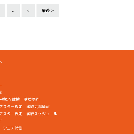
...
»
最後 »
へ
ー
版
ー検定/健検 受検規約
検マスター検定 試験会場情報
康マスター検定 試験スケジュール
て
画 シニア特割