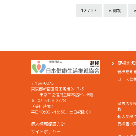
12 / 27
« 最初
健検を知
健検を知
コースと
〒169-0075
東京都新宿区高田馬場2-17-3
東京三協信用金庫本店ビル8階
Tel 03-5324-2778
過去の受
（受付時間：
数
平日10:00〜16:30、土日祝除く）
個人受検
個人情報保護方針
受検者の
サイトポリシー