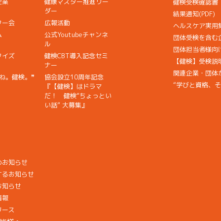
企業
健康マスター推進リー
健検受検確認書
ダー
結果通知(PDF)
ター会
広報活動
ヘルスケア実用
ム
公式Youtubeチャンネ
団体受検を含む
ル
団体担当者様向
クイズ
健検CBT導入記念セミ
【健検】受検説
ナー
関連企業・団体からの
ね。健検。❞
協会設立10周年記念
“学びと資格、
『【健検】はドラマ
だ！ 健検“ちょっとい
い話” 大募集』
のお知らせ
するお知らせ
お知らせ
情報
リース