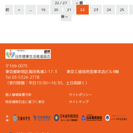
22 / 27
« 最
初
«
...
19
20
21
22
23
24
25
後 »
〒169-0075
東京都新宿区高田馬場2-17-3
東京三協信用金庫本店ビル8階
Tel 03-5324-2778
（受付時間：
平日10:00〜16:30、土日祝除く）
個人情報保護方針
サイトポリシー
特定商取引法に基づく表示
サイトマップ
後
援/