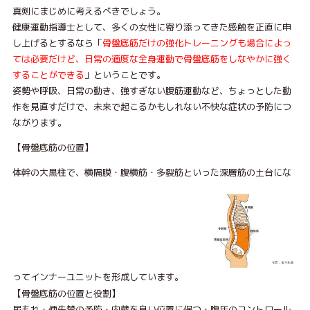
真剣にまじめに考えるべきでしょう。
健康運動指導⼠として、多くの⼥性に寄り添ってきた感触を正直に申
し上げるとするなら「
⾻盤底筋だけの強化トレーニングも場合によっ
ては必要だけど、⽇常の適度な全⾝運動で⾻
盤底筋をしなやかに強く
することができる
」ということです。
姿勢や呼吸、⽇常の動き、強すぎない腹筋運動など、ちょっとした動
作を⾒直すだけで、未来で起こるかもしれない不快な症状の予防につ
ながります。
【⾻盤底筋の位置】
体幹の⼤⿊柱で、横隔膜・腹横筋・多裂筋といった深層筋の⼟台にな
ってインナーユニットを形成しています。
【⾻盤底筋の位置と役割】
尿もれ・便失禁の予防・内蔵を良い位置に保つ・腹圧のコントロール