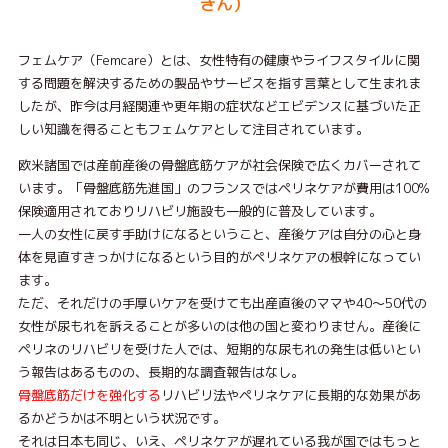
きん）
フェムケア（Femcare）とは、⼥性特有の健康やライフスタイルに関
する問題を解決するための製品やサービスを指す⾔葉として⽣まれま
したが、昨今は⽉経関連や更年期の症状などエビデンスに基づいた正
しい知識を得ることもフェムケアとして注⽬されています。
欧⽶諸国では産前産後の⾻盤底筋ケアが社会保険で広くカバーされて
います。「⾻盤底筋先進国」のフランスではペリネケアが費⽤は100%
保険適⽤されておりリハビリ施設も⼀般的に普及しています。
⼀⼈の⼥性に戻す⼿助けになるということ、産後ケアは⾃分の⼼と⾝
体を⾒直すきっかけになるという⽬的がペリネケアの根幹になってい
ます。
ただ、それだけの⼿厚いケアを受けても出産直後のママや40〜50代の
⼥性が尿もれを訴えることが多いのは他の国と変わりません。産後に
ペリネのリハビリを受けた⼈では、短期的な尿もれの発⽣は低いとい
う報告はあるものの、⻑期的な調査報告はなし。
⾻盤底筋だけを強化する
リハビリ法やペリネケアに⻑期的な効果があ
るかどうかは不明という状況です。
それは⽇本も同じ、いえ、ペリネケアが遅れている我が国ではもっと