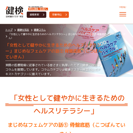
MENU
資格更新
受験申込
トップ
健康を知る
健康コラム
「⼥性として健やかに⽣きるためのヘルスリテラシー」まじめなフェムケアの話① ⾻盤底筋（こつばんていき
ん）
「⼥性として健やかに⽣きるためのヘルスリテラシ
ー」まじめなフェムケアの話① ⾻盤底筋（こつばん
ていきん）
実際の医療現場に従事されている皆さまに執筆いただき、健康に役立つ
コラムを展開しています。コラムカテゴリは健康マスター検定の公式テ
キストカテゴリーに揃えています。
公式テキストと照らしあわせていただくことで、幅広い学習をしていた
だけます
「⼥性として健やかに⽣きるための
ヘルスリテラシー」
まじめなフェムケアの話① ⾻盤底筋（こつばんてい