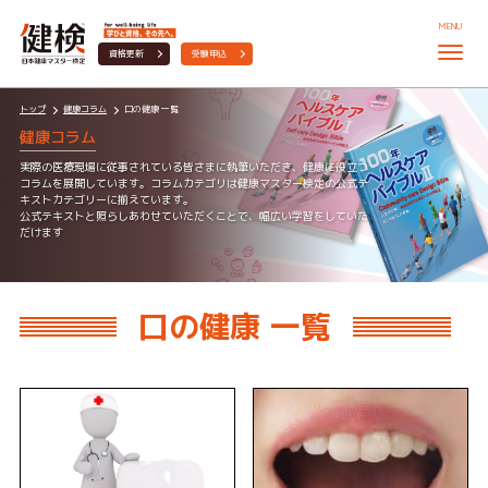
MENU
資格更新
受験申込
トップ
健康コラム
口の健康 一覧
健康コラム
実際の医療現場に従事されている皆さまに執筆いただき、健康に役立つ
コラムを展開しています。コラムカテゴリは健康マスター検定の公式テ
キストカテゴリーに揃えています。
公式テキストと照らしあわせていただくことで、幅広い学習をしていた
だけます
口の健康 一覧