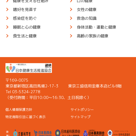
健康を支える仕組み
口の健康
嗜好を見直す
女性の健康
感染症を防ぐ
救急の知識
睡眠と心の健康
身体活動・運動と健康
食生活と健康
高齢の家族の健康
〒169-0075
東京都新宿区高田馬場2-17-3
東京三協信用金庫本店ビル8階
Tel 03-5324-2778
（受付時間：
平日10:00〜16:30、土日祝除く）
個人情報保護方針
サイトポリシー
特定商取引法に基づく表示
サイトマップ
後
援/